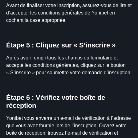
Avant de finaliser votre inscription, assurez-vous de lire et
d’accepter les conditions générales de Yonibet en
cochant la case appropriée.
Étape 5 : Cliquez sur « S’inscrire »
Après avoir rempli tous les champs du formulaire et
accepté les conditions générales, cliquez sur le bouton
« S’inscrire » pour soumettre votre demande d’inscription.
Étape 6 : Vérifiez votre boîte de
réception
Yonibet vous enverra un e-mail de vérification à l’adresse
que vous avez fournie lors de l’inscription. Ouvrez votre
boîte de réception, trouvez l’e-mail de vérification et