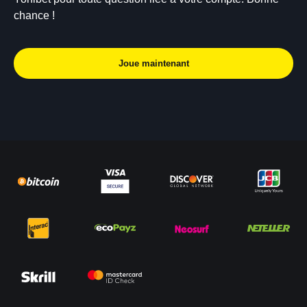
chance !
Joue maintenant