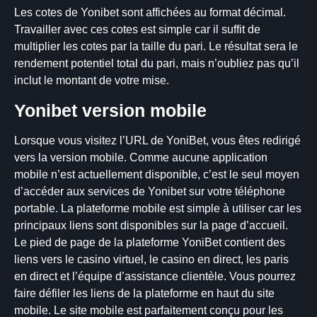
Les cotes de Yonibet sont affichées au format décimal.
Travailler avec ces cotes est simple car il suffit de
multiplier les cotes par la taille du pari. Le résultat sera le
rendement potentiel total du pari, mais n’oubliez pas qu’il
inclut le montant de votre mise.
Yonibet version mobile
Lorsque vous visitez l’URL de YoniBet, vous êtes redirigé
vers la version mobile. Comme aucune application
mobile n’est actuellement disponible, c’est le seul moyen
d’accéder aux services de Yonibet sur votre téléphone
portable. La plateforme mobile est simple à utiliser car les
principaux liens sont disponibles sur la page d’accueil.
Le pied de page de la plateforme YoniBet contient des
liens vers le casino virtuel, le casino en direct, les paris
en direct et l’équipe d’assistance clientèle. Vous pourrez
faire défiler les liens de la plateforme en haut du site
mobile. Le site mobile est parfaitement conçu pour les