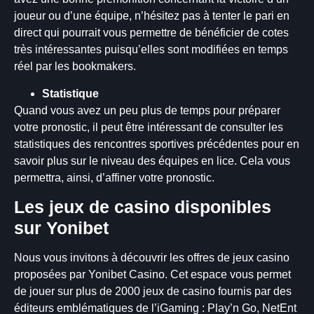
joueur ou d’une équipe, n’hésitez pas à tenter le pari en
direct qui pourrait vous permettre de bénéficier de cotes
très intéressantes puisqu’elles sont modifiées en temps
réel par les bookmakers.
Statistique
Quand vous avez un peu plus de temps pour préparer
votre pronostic, il peut être intéressant de consulter les
statistiques des rencontres sportives précédentes pour en
savoir plus sur le niveau des équipes en lice. Cela vous
permettra, ainsi, d’affiner votre pronostic.
Les jeux de casino disponibles
sur Yonibet
Nous vous invitons à découvrir les offres de jeux casino
proposées par Yonibet Casino. Cet espace vous permet
de jouer sur plus de 2000 jeux de casino fournis par des
éditeurs emblématiques de l’iGaming : Play’n Go, NetEnt