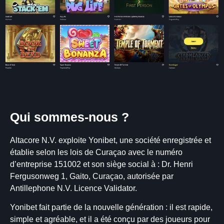
Qui sommes-nous ?
Altacore N.V. exploite Yonibet, une société enregistrée et
établie selon les lois de Curaçao avec le numéro
d’entreprise 151002 et son siège social à : Dr. Henri
Fergusonweg 1, Gaito, Curaçao, autorisée par
Antillephone N.V. Licence Validator.
Yonibet fait partie de la nouvelle génération : il est rapide,
simple et agréable, et il a été conçu par des joueurs pour