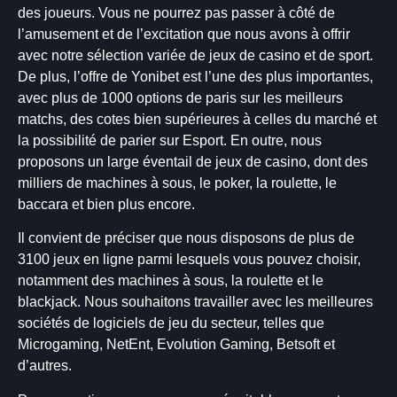
des joueurs. Vous ne pourrez pas passer à côté de
l’amusement et de l’excitation que nous avons à offrir
avec notre sélection variée de jeux de casino et de sport.
De plus, l’offre de Yonibet est l’une des plus importantes,
avec plus de 1000 options de paris sur les meilleurs
matchs, des cotes bien supérieures à celles du marché et
la possibilité de parier sur Esport. En outre, nous
proposons un large éventail de jeux de casino, dont des
milliers de machines à sous, le poker, la roulette, le
baccara et bien plus encore.
Il convient de préciser que nous disposons de plus de
3100 jeux en ligne parmi lesquels vous pouvez choisir,
notamment des machines à sous, la roulette et le
blackjack. Nous souhaitons travailler avec les meilleures
sociétés de logiciels de jeu du secteur, telles que
Microgaming, NetEnt, Evolution Gaming, Betsoft et
d’autres.