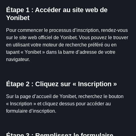
Étape 1 : Accéder au site web de
Yonibet
Pour commencer le processus d’inscription, rendez-vous
sur le site web officiel de Yonibet. Vous pouvez le trouver
en utilisant votre moteur de recherche préféré ou en
tapant « Yonibet » dans la barre d’adresse de votre
navigateur.
Étape 2 : Cliquez sur « Inscription »
Sur la page d’accueil de Yonibet, recherchez le bouton
« Inscription » et cliquez dessus pour accéder au
formulaire d’inscription.
Étape 3 : Remplissez le formulaire